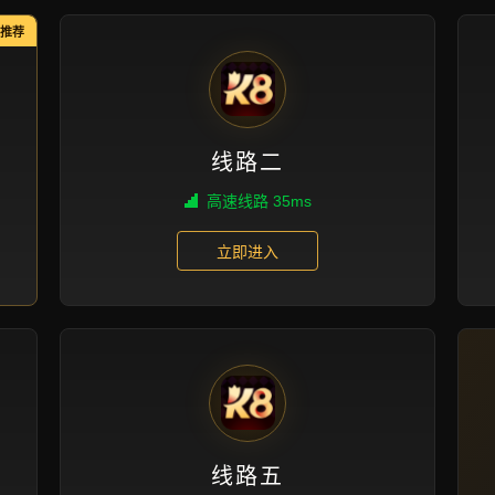
wu xu gao pei
ran hua zhi wu