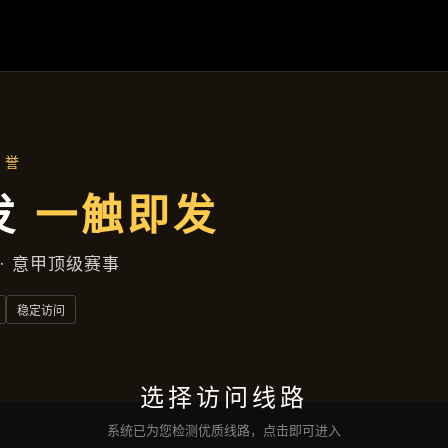
畅玩网：
机也能
染画质无