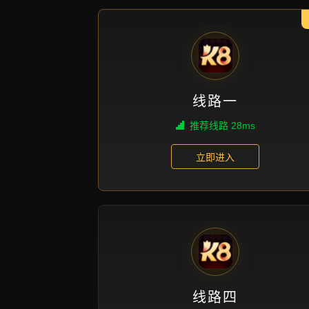
损
yun you xi shou ji chang wan wang 
shou ji ye neng wan yun duan xuan 
sun
发送消息